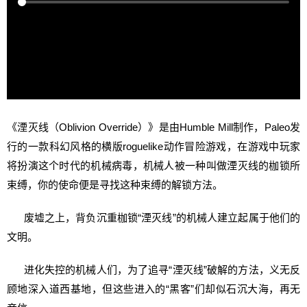
《湮灭线（Oblivion Override）》是由Humble Mill制作，Paleo发
行的一款科幻风格的横版roguelike动作冒险游戏，在游戏中玩家
将扮演这个时代的机械病毒，机械人被一种叫做湮灭线的枷锁所
束缚，你的使命便是寻找这种束缚的解锁方法。
废墟之上，背负沉重枷锁“湮灭线”的机械人建立起属于他们的
文明。
进化失控的机械人们，为了追寻“湮灭线”破解的方法，义无反
顾地深入道西基地，但这些进入的“黑客”们却似石沉大海，再无