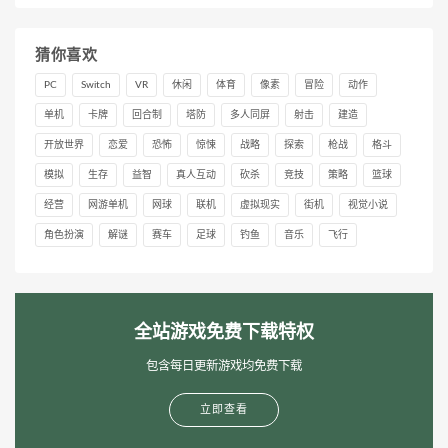
猜你喜欢
PC
Switch
VR
休闲
体育
像素
冒险
动作
单机
卡牌
回合制
塔防
多人同屏
射击
建造
开放世界
恋爱
恐怖
惊悚
战略
探索
枪战
格斗
模拟
生存
益智
真人互动
砍杀
竞技
策略
篮球
经营
网游单机
网球
联机
虚拟现实
街机
视觉小说
角色扮演
解谜
赛车
足球
钓鱼
音乐
飞行
全站游戏免费下载特权
包含每日更新游戏均免费下载
立即查看