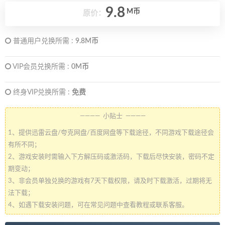
9.8
M币
原价：
普通用户兑换所需 :
9.8M币
VIP会员兑换所需 :
0M币
终身VIP兑换所需 :
免费
———— 小贴士 ————
1、提供迅雷云盘/夸克网盘/百度网盘等下载途径，不同游戏下载途径会
有所不同；
2、游戏安装时需输入下方解压码或激活码，下载后尽快安装，密码不定
期变动；
3、非会员单独兑换的游戏有7天下载权限，请及时下载激活，过期将无
法下载；
4、如遇下载安装问题，可在常见问题中查看教程或联系客服。