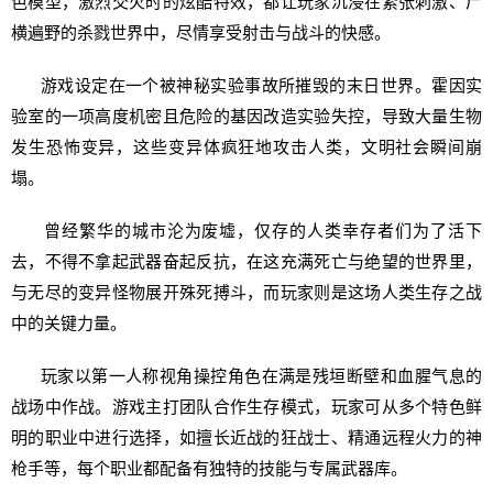
色模型，激烈交火时的炫酷特效，都让玩家沉浸在紧张刺激、尸
横遍野的杀戮世界中，尽情享受射击与战斗的快感。
游戏设定在一个被神秘实验事故所摧毁的末日世界。霍因实
验室的一项高度机密且危险的基因改造实验失控，导致大量生物
发生恐怖变异，这些变异体疯狂地攻击人类，文明社会瞬间崩
塌。
曾经繁华的城市沦为废墟，仅存的人类幸存者们为了活下
去，不得不拿起武器奋起反抗，在这充满死亡与绝望的世界里，
与无尽的变异怪物展开殊死搏斗，而玩家则是这场人类生存之战
中的关键力量。
玩家以第一人称视角操控角色在满是残垣断壁和血腥气息的
战场中作战。游戏主打团队合作生存模式，玩家可从多个特色鲜
明的职业中进行选择，如擅长近战的狂战士、精通远程火力的神
枪手等，每个职业都配备有独特的技能与专属武器库。