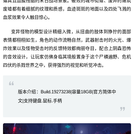
逼真且血腥残酷的末日战场景象。破败的城市街道、废弃的建筑
废墟都有着细腻的纹理和质感，血迹斑斑的地面以及四处飞溅的
血浆效果令人触目惊心。
变异怪物的模型设计精细入微，从扭曲的肢体到狰狞的面部
表情都栩栩如生，角色的动作流畅自然，武器射击时的火光、爆
炸效果以及怪物受击时的反馈特效都绚丽夺目，配合上阴森恐怖
的音效设计，让玩家仿佛身临其境般置身于这个尸横遍野、危机
四伏的杀戮世界之中，获得强烈的视觉和听觉冲击。
版本介绍：Build.19273238|容量18GB|官方简体中
文|支持键盘.鼠标.手柄