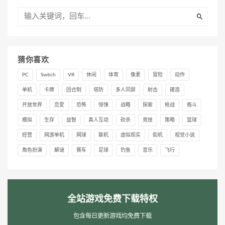
猜你喜欢
PC
Switch
VR
休闲
体育
像素
冒险
动作
单机
卡牌
回合制
塔防
多人同屏
射击
建造
开放世界
恋爱
恐怖
惊悚
战略
探索
枪战
格斗
模拟
生存
益智
真人互动
砍杀
竞技
策略
篮球
经营
网游单机
网球
联机
虚拟现实
街机
视觉小说
角色扮演
解谜
赛车
足球
钓鱼
音乐
飞行
全站游戏免费下载特权
包含每日更新游戏均免费下载