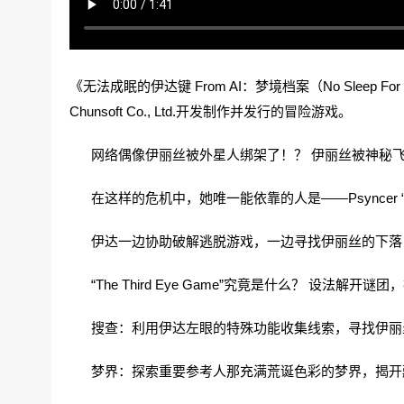
《无法成眠的伊达键 From AI：梦境档案（No Sleep For Kana
Chunsoft Co., Ltd.开发制作并发行的冒险游戏。
网络偶像伊丽丝被外星人绑架了！？ 伊丽丝被神秘飞
在这样的危机中，她唯一能依靠的人是——Psyncer “
伊达一边协助破解逃脱游戏，一边寻找伊丽丝的下落，并
“The Third Eye Game”究竟是什么？ 设法解开谜
搜查：利用伊达左眼的特殊功能收集线索，寻找伊丽
梦界：探索重要参考人那充满荒诞色彩的梦界，揭开