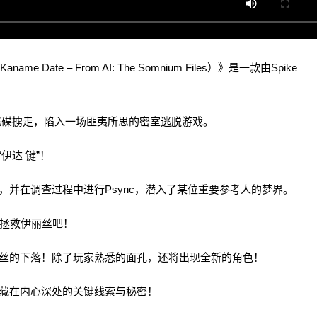
me Date – From AI: The Somnium Files）》是一款由Spike
碟掳走，陷入一场匪夷所思的密室逃脱游戏。
伊达 键”！
在调查过程中进行Psync，潜入了某位重要参考人的梦界。
团，拯救伊丽丝吧！
丝的下落！除了玩家熟悉的面孔，还将出现全新的角色！
藏在内心深处的关键线索与秘密！