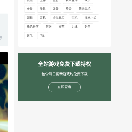
模拟
生存
益智
真人互动
砍杀
竞技
策略
篮球
经营
网游单机
网球
联机
虚拟现实
街机
视觉小说
角色扮演
解谜
赛车
足球
钓鱼
音乐
飞行
全站游戏免费下载特权
包含每日更新游戏均免费下载
立即查看