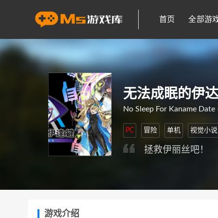
首页
全部游
无法成眠的伊达键
No Sleep For Kaname Date -
PC
冒险
单机
视觉小说
拯救伊丽丝吧！
游戏介绍