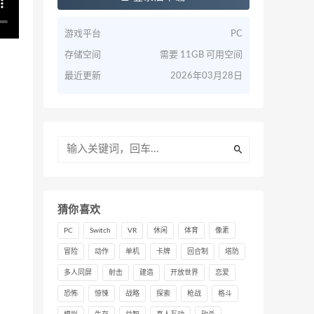
游戏平台
PC
存储空间
需要 11GB 可用空间
最近更新
2026年03月28日
猜你喜欢
PC
Switch
VR
休闲
体育
像素
冒险
动作
单机
卡牌
回合制
塔防
多人同屏
射击
建造
开放世界
恋爱
恐怖
惊悚
战略
探索
枪战
格斗