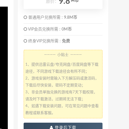
9.8
M币
原价：
普通用户兑换所需 :
9.8M币
VIP会员兑换所需 :
0M币
终身VIP兑换所需 :
免费
———— 小贴士 ————
1、提供迅雷云盘/夸克网盘/百度网盘等下载
途径，不同游戏下载途径会有所不同；
2、游戏安装时需输入下方解压码或激活码，
下载后尽快安装，密码不定期变动；
3、非会员单独兑换的游戏有7天下载权限，
请及时下载激活，过期将无法下载；
4、如遇下载安装问题，可在常见问题中查看
教程或联系客服。
登录后下载