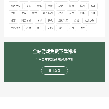
开放世界
恋爱
恐怖
惊悚
战略
探索
枪战
格斗
模拟
生存
益智
真人互动
砍杀
竞技
策略
篮球
经营
网游单机
网球
联机
虚拟现实
街机
视觉小说
角色扮演
解谜
赛车
足球
钓鱼
音乐
飞行
全站游戏免费下载特权
包含每日更新游戏均免费下载
立即查看