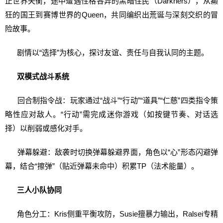
止世界失衡，途中遭遇性格各异的黑暗住民（Darkners），从癫
狂的国王到赛博世界的Queen，共同编织出荒诞与深刻交织的冒
险故事。
剧情以“选择”为核心，探讨友谊、责任与自我认同的主题。
双模式战斗系统
回合制指令战：玩家通过“战斗”“行动”“道具”“仁慈”四类指令策
略性应对敌人。“行动”需完成迷你游戏（如按键节奏、对话选
择）以削弱或感化对手。
弹幕躲避：敌袭时切换弹幕躲避界面，角色以“心”形态闪避弹
幕，结合“擦弹”（贴近弹幕未命中）积累TP（法术能量）。
三人小队协同
角色分工：Kris侧重平衡攻防，Susie擅暴力输出，Ralsei专精