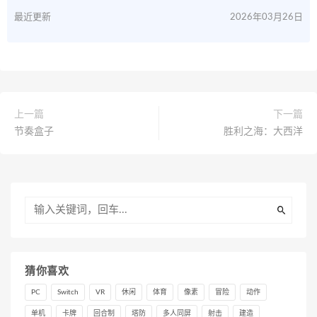
最近更新
2026年03月26日
上一篇
下一篇
节奏盒子
胜利之海：大西洋
猜你喜欢
PC
Switch
VR
休闲
体育
像素
冒险
动作
单机
卡牌
回合制
塔防
多人同屏
射击
建造