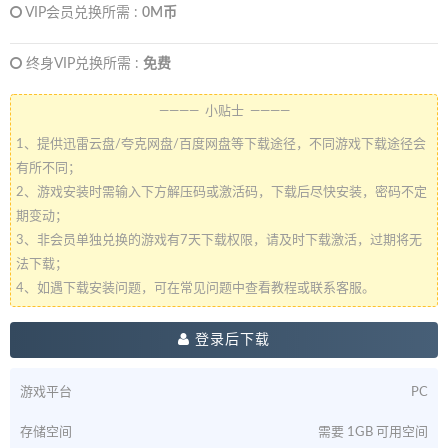
VIP会员兑换所需 :
0M币
终身VIP兑换所需 :
免费
———— 小贴士 ————
1、提供迅雷云盘/夸克网盘/百度网盘等下载途径，不同游戏下载途径会
有所不同；
2、游戏安装时需输入下方解压码或激活码，下载后尽快安装，密码不定
期变动；
3、非会员单独兑换的游戏有7天下载权限，请及时下载激活，过期将无
法下载；
4、如遇下载安装问题，可在常见问题中查看教程或联系客服。
登录后下载
游戏平台
PC
存储空间
需要 1GB 可用空间