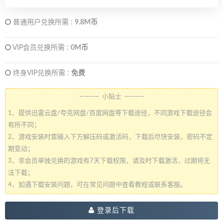
普通用户兑换所需 :
9.8M币
VIP会员兑换所需 :
0M币
终身VIP兑换所需 :
免费
———— 小贴士 ————
1、提供迅雷云盘/夸克网盘/百度网盘等下载途径，不同游戏下载途径会
有所不同；
2、游戏安装时需输入下方解压码或激活码，下载后尽快安装，密码不定
期变动；
3、非会员单独兑换的游戏有7天下载权限，请及时下载激活，过期将无
法下载；
4、如遇下载安装问题，可在常见问题中查看教程或联系客服。
登录后下载