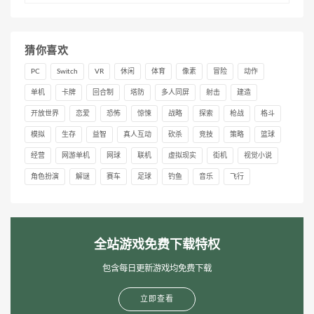
猜你喜欢
PC
Switch
VR
休闲
体育
像素
冒险
动作
单机
卡牌
回合制
塔防
多人同屏
射击
建造
开放世界
恋爱
恐怖
惊悚
战略
探索
枪战
格斗
模拟
生存
益智
真人互动
砍杀
竞技
策略
篮球
经营
网游单机
网球
联机
虚拟现实
街机
视觉小说
角色扮演
解谜
赛车
足球
钓鱼
音乐
飞行
全站游戏免费下载特权
包含每日更新游戏均免费下载
立即查看