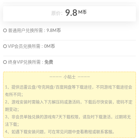
9.8
M币
原价：
普通用户兑换所需 :
9.8M币
VIP会员兑换所需 :
0M币
终身VIP兑换所需 :
免费
———— 小贴士 ————
1、提供迅雷云盘/夸克网盘/百度网盘等下载途径，不同游戏下载途径会
有所不同；
2、游戏安装时需输入下方解压码或激活码，下载后尽快安装，密码不定
期变动；
3、非会员单独兑换的游戏有7天下载权限，请及时下载激活，过期将无
法下载；
4、如遇下载安装问题，可在常见问题中查看教程或联系客服。