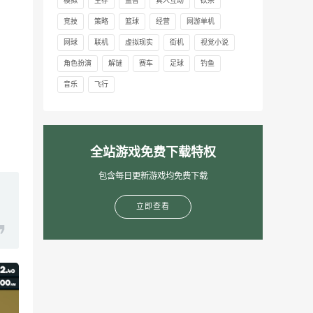
模拟
生存
益智
真人互动
砍杀
竞技
策略
篮球
经营
网游单机
网球
联机
虚拟现实
街机
视觉小说
角色扮演
解谜
赛车
足球
钓鱼
音乐
飞行
全站游戏免费下载特权
包含每日更新游戏均免费下载
立即查看