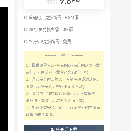
9.8
M币
原价：
普通用户兑换所需 :
9.8M币
VIP会员兑换所需 :
0M币
终身VIP兑换所需 :
免费
———— 小贴士 ————
1、提供迅雷云盘/夸克网盘/百度网盘等下载
途径，不同游戏下载途径会有所不同；
2、游戏安装时需输入下方解压码或激活码，
下载后尽快安装，密码不定期变动；
3、非会员单独兑换的游戏有7天下载权限，
请及时下载激活，过期将无法下载；
4、如遇下载安装问题，可在常见问题中查看
教程或联系客服。
登录后下载