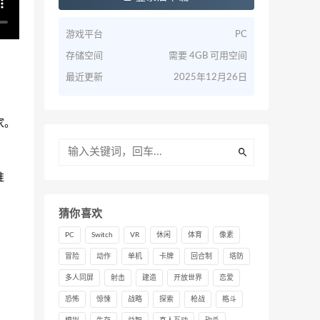
游戏平台
PC
存储空间
需要 4GB 可用空间
最近更新
2025年12月26日
家。
准
猜你喜欢
PC
Switch
VR
休闲
体育
像素
冒险
动作
单机
卡牌
回合制
塔防
多人同屏
射击
建造
开放世界
恋爱
恐怖
惊悚
战略
探索
枪战
格斗