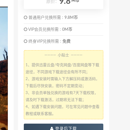
9.8
M币
原价：
普通用户兑换所需 :
9.8M币
VIP会员兑换所需 :
0M币
终身VIP兑换所需 :
免费
———— 小贴士 ————
1、提供迅雷云盘/夸克网盘/百度网盘等下载
途径，不同游戏下载途径会有所不同；
2、游戏安装时需输入下方解压码或激活码，
下载后尽快安装，密码不定期变动；
3、非会员单独兑换的游戏有7天下载权限，
请及时下载激活，过期将无法下载；
4、如遇下载安装问题，可在常见问题中查看
教程或联系客服。
登录后下载