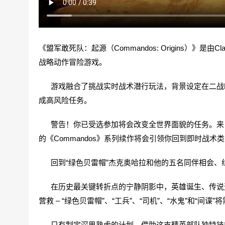
《盟军敢死队：起源（Commandos: Origins）》是由Clay
战略动作冒险游戏。
游戏融合了挑战实时战术潜行玩法，背景设定在二战时
成高风险任务‌。
警告！你已受选参加将会改变全世界面貌的任务。来《Com
的《Commandos》系列续作将会引领你回到即时战术
回到“绿色贝雷帽”杰克奥哈拉和他的五名同伴相会、
在历史最关键转折点的宁静阴影中，英雄诞生、传说造
营救 – “绿色贝雷帽”、“工兵”、“司机”、“水鬼”和“
只有制定深思熟虑的计划，借助这支精英部队独特技能