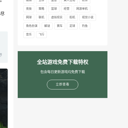
模拟
生存
益智
真人互动
砍杀
竞技
策略
篮球
经营
网游单机
切尽
网球
联机
虚拟现实
街机
视觉小说
角色扮演
解谜
赛车
足球
钓鱼
音乐
飞行
全站游戏免费下载特权
包含每日更新游戏均免费下载
立即查看