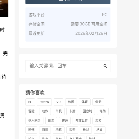
游戏平台
PC
存储空间
需要 30GB 可用空间
即时
最近更新
2026年02月26日
，完
期待
猜你喜欢
PC
Switch
VR
休闲
体育
像素
冒险
动作
单机
卡牌
回合制
塔防
勇
多人同屏
射击
建造
开放世界
恋爱
恐怖
惊悚
战略
探索
枪战
格斗
。