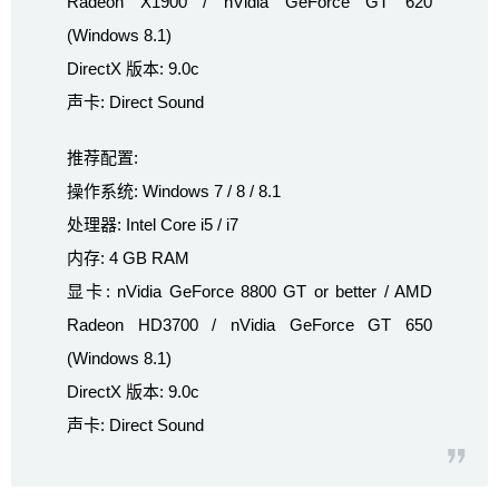
Radeon X1900 / nVidia GeForce GT 620
(Windows 8.1)
DirectX 版本: 9.0c
声卡: Direct Sound
推荐配置:
操作系统: Windows 7 / 8 / 8.1
处理器: Intel Core i5 / i7
内存: 4 GB RAM
显卡: nVidia GeForce 8800 GT or better / AMD
Radeon HD3700 / nVidia GeForce GT 650
(Windows 8.1)
DirectX 版本: 9.0c
声卡: Direct Sound