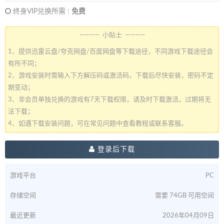
终身VIP兑换所需 :
免费
———— 小贴士 ————
1、提供迅雷云盘/夸克网盘/百度网盘等下载途径，不同游戏下载途径会
有所不同；
2、游戏安装时需输入下方解压码或激活码，下载后尽快安装，密码不定
期变动；
3、非会员单独兑换的游戏有7天下载权限，请及时下载激活，过期将无
法下载；
4、如遇下载安装问题，可在常见问题中查看教程或联系客服。
登录后下载
游戏平台
PC
存储空间
需要 74GB 可用空间
最近更新
2026年04月09日