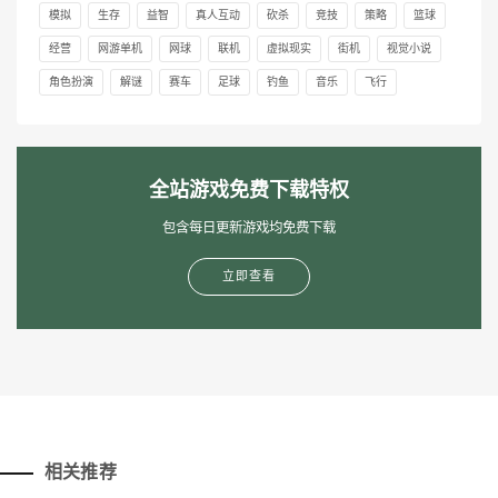
模拟
生存
益智
真人互动
砍杀
竞技
策略
篮球
经营
网游单机
网球
联机
虚拟现实
街机
视觉小说
角色扮演
解谜
赛车
足球
钓鱼
音乐
飞行
全站游戏免费下载特权
包含每日更新游戏均免费下载
立即查看
相关推荐