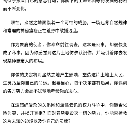
物似乎按着自己的意志行动，你脚下的土地也因等待发掘的秘密
而不断变化。
现在，盎然之地面临着一个可怕的威胁，一场违背自然规律
和常理的神秘瘟疫正在荒野中散播混乱。
作为聚鹿的使者，你奉命前往调查，这本是公事，却很快变
成了私事，因为你感觉到这片土地仿佛认识你，并吸引着你去发
现某种更宏大的布局。
你做的决定将对盎然之地产生影响，塑造这片土地上人民、
生灵乃至你自己的命运。但要当心，每个决定都有后果，你遇到
的各方势力会毫不犹豫地考验你的决心。
在这错综复杂的关系网和波谲云诡的权力斗争中，你能否化
险为夷，并揭开真相？面对着势要毁灭一切的势力，你能否拯救
这片未知的边境以及你自己的灵魂？