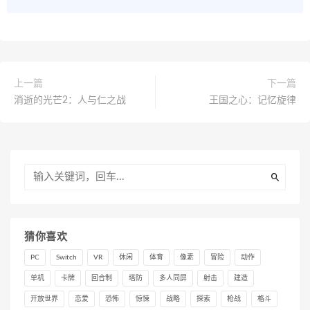
上一篇
下一篇
消逝的光芒2：人与仁之战
王国之心：记忆旋律
猜你喜欢
PC
Switch
VR
休闲
体育
像素
冒险
动作
单机
卡牌
回合制
塔防
多人同屏
射击
建造
开放世界
恋爱
恐怖
惊悚
战略
探索
枪战
格斗