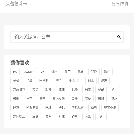
芙蕾德莉卡
嘎吱作响
猜你喜欢
PC
Switch
VR
休闲
体育
像素
冒险
动作
单机
卡牌
回合制
塔防
多人同屏
射击
建造
开放世界
恋爱
恐怖
惊悚
战略
探索
枪战
格斗
模拟
生存
益智
真人互动
砍杀
竞技
策略
篮球
经营
网游单机
网球
联机
虚拟现实
街机
视觉小说
角色扮演
解谜
赛车
足球
钓鱼
音乐
飞行