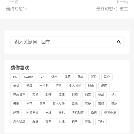
上一篇
下一篇
最终幻想15
最终幻想7：重生
猜你喜欢
PC
Switch
VR
休闲
体育
像素
冒险
动作
单机
卡牌
回合制
塔防
多人同屏
射击
建造
开放世界
恋爱
恐怖
惊悚
战略
探索
枪战
格斗
模拟
生存
益智
真人互动
砍杀
竞技
策略
篮球
经营
网游单机
网球
联机
虚拟现实
街机
视觉小说
角色扮演
解谜
赛车
足球
钓鱼
音乐
飞行