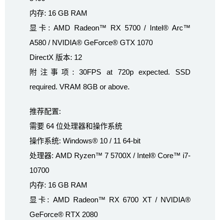
内存: 16 GB RAM
显卡: AMD Radeon™ RX 5700 / Intel® Arc™
A580 / NVIDIA® GeForce® GTX 1070
DirectX 版本: 12
附注事项: 30FPS at 720p expected. SSD
required. VRAM 8GB or above.
推荐配置:
需要 64 位处理器和操作系统
操作系统: Windows® 10 / 11 64-bit
处理器: AMD Ryzen™ 7 5700X / Intel® Core™ i7-
10700
内存: 16 GB RAM
显卡: AMD Radeon™ RX 6700 XT / NVIDIA®
GeForce® RTX 2080