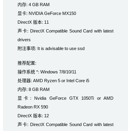
内存: 4 GB RAM
显卡: NVIDIA GeForce MX150
DirectX 版本: 11
声卡: DirectX Compatible Sound Card with latest
drivers
附注事项: It is advisable to use ssd
推荐配置:
操作系统 *: Windows 7/8/10/11
处理器: AMD Ryzen 5 or Intel Core i5
内存: 8 GB RAM
显卡: Nvidia GeForce GTX 1050Ti or AMD
Radeon RX 590
DirectX 版本: 12
声卡: DirectX Compatible Sound Card with latest