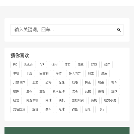
猜你喜欢
PC
Switch
VR
休闲
体育
像素
冒险
动作
单机
卡牌
回合制
塔防
多人同屏
射击
建造
开放世界
恋爱
恐怖
惊悚
战略
探索
枪战
格斗
模拟
生存
益智
真人互动
砍杀
竞技
策略
篮球
经营
网游单机
网球
联机
虚拟现实
街机
视觉小说
角色扮演
解谜
赛车
足球
钓鱼
音乐
飞行