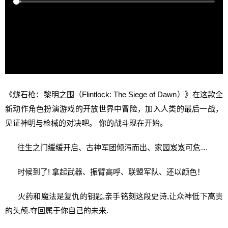
《燧石枪：黎明之围（Flintlock: The Siege of Dawn）》在这款全
新动作角色扮演游戏的开放世界中冒险，加入人类的最后一战，
见证神明与枪械的对决吧。 你的战斗现在开始。
往生之门缓缓开启、古神军团倾泻而出、家园岌岌可危…
时候到了! 拿起武器、振臂高呼、联盟军队、还以颜色！
火药和魔法是复仇的钥匙,亲手铭刻这段史诗,让众神低下高贵
的头颅.夺回属于你自己的未来.