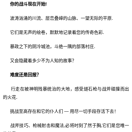
你的战斗现在开始!
波涛汹涌的川流、层峦叠嶂的山脉、一望无际的平原.
它们是无声的绘卷，默默地记录着您的传奇色彩.
暴政之下的阴冷城池，斗绝一隅的部落村庄.
又会隐藏着多少不为人知的故事？
难度还是回报？
行走在被神明残暴统治的大地，感受燧石枪与战斧碰撞而出
的火花.
挑战至高存在和它的仆人们 — 用尽一切手段存活下去！
战斧技巧、枪械射击和魔法,必将时刻了然于胸,它们是您唯一