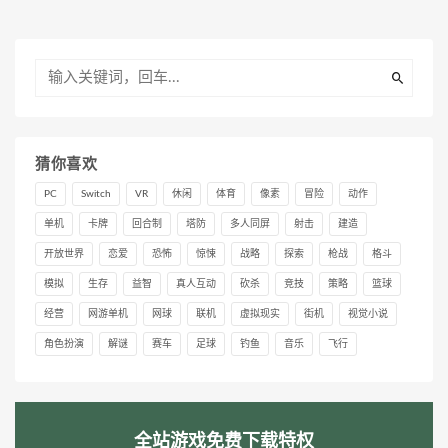
猜你喜欢
PC
Switch
VR
休闲
体育
像素
冒险
动作
单机
卡牌
回合制
塔防
多人同屏
射击
建造
开放世界
恋爱
恐怖
惊悚
战略
探索
枪战
格斗
模拟
生存
益智
真人互动
砍杀
竞技
策略
篮球
经营
网游单机
网球
联机
虚拟现实
街机
视觉小说
角色扮演
解谜
赛车
足球
钓鱼
音乐
飞行
全站游戏免费下载特权