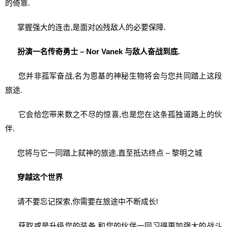
的倚靠.
掌握强大的连击,是面对凶残敌人的必要保障.
扮演一名传奇勇士 – Nor Vanek 与敌人奋战到底.
您并非孤军奋战,名为恩基的神秘生物将会与您共同踏上这段
旅途.
它会给您带来数之不尽的惊喜,也是您在这条孤独道路上的伙
伴.
您将与它一同踏上弑神的旅途,直至抵达终点 – 黎明之城
穿越这个世界
请不要忘记探索,你需要在旅途中不断成长!
获取或是升级您的装备,和您的伙伴一同习得更加强大的战斗