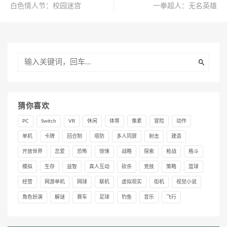
白色情人节：校园迷宫
一拳超人：无名英雄
猜你喜欢
PC
Switch
VR
休闲
体育
像素
冒险
动作
单机
卡牌
回合制
塔防
多人同屏
射击
建造
开放世界
恋爱
恐怖
惊悚
战略
探索
枪战
格斗
模拟
生存
益智
真人互动
砍杀
竞技
策略
篮球
经营
网游单机
网球
联机
虚拟现实
街机
视觉小说
角色扮演
解谜
赛车
足球
钓鱼
音乐
飞行