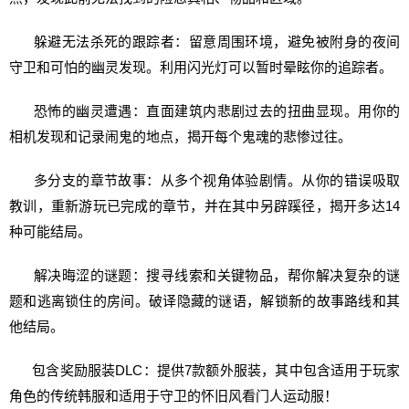
躲避无法杀死的跟踪者：留意周围环境，避免被附身的夜间
守卫和可怕的幽灵发现。利用闪光灯可以暂时晕眩你的追踪者。
恐怖的幽灵遭遇：直面建筑内悲剧过去的扭曲显现。用你的
相机发现和记录闹鬼的地点，揭开每个鬼魂的悲惨过往。
多分支的章节故事：从多个视角体验剧情。从你的错误吸取
教训，重新游玩已完成的章节，并在其中另辟蹊径，揭开多达14
种可能结局。
解决晦涩的谜题：搜寻线索和关键物品，帮你解决复杂的谜
题和逃离锁住的房间。破译隐藏的谜语，解锁新的故事路线和其
他结局。
包含奖励服装DLC：提供7款额外服装，其中包含适用于玩家
角色的传统韩服和适用于守卫的怀旧风看门人运动服！