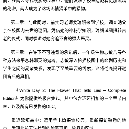
而，在两人寻找线索的过程中，他们发现学校里隐藏着更加黑暗
的秘密，两人成为了这场无情猎杀中的猎物。
第二章：与此同时，前实习老师姜瑞妍来到学校，调查她父
亲在校园内去世的谜团。凭借她的神秘学知识，瑞妍试图扭转古
老的仪式，同时躲避对她穷追不舍的强大恶灵。
第三章：在许下不可违背的承诺后，一年级生柳志敏苦寻各
种方法来平息韩娜英的鬼魂。志敏深入挖掘校园中的悲剧历史和
学生之间的复杂关系，发现了至关重要的线索，这将彻底揭开谜
团背后的真相。
《White Day 2: The Flower That Tells Lies – Complete
Edition》为你提供终极合集包，其中包含环环相扣的三个章节内
容，以及所有已发售的DLC。
重返延都高中：运用手电筒探索校园，重新探访熟悉的地
点，发现此前无法找到的险恶真相、物品和区域。