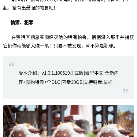
起，繁育出最强的帕鲁吧！
偷猎、犯罪
在禁猎区栖息着濒临灭绝的稀有帕鲁。悄悄潜入那里并捕获
它们你就能够大赚一笔！只要不被发现，就不算是犯罪。
版本介绍：v1.0.1.100619正式版|豪华中文|全新内
容+预购特典+全DLC|容量39GB|支持键盘.鼠标