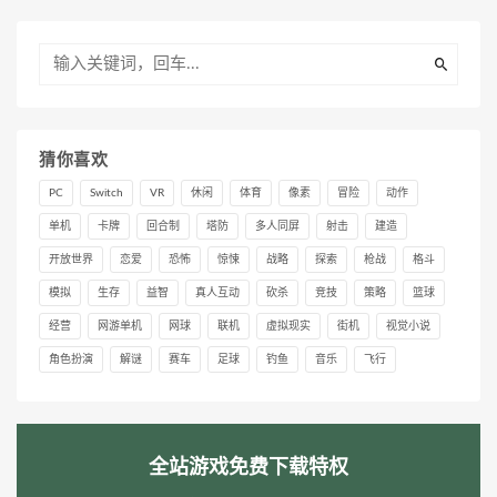
猜你喜欢
PC
Switch
VR
休闲
体育
像素
冒险
动作
单机
卡牌
回合制
塔防
多人同屏
射击
建造
开放世界
恋爱
恐怖
惊悚
战略
探索
枪战
格斗
模拟
生存
益智
真人互动
砍杀
竞技
策略
篮球
经营
网游单机
网球
联机
虚拟现实
街机
视觉小说
角色扮演
解谜
赛车
足球
钓鱼
音乐
飞行
全站游戏免费下载特权