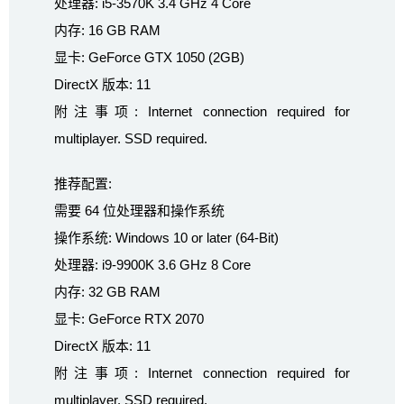
处理器: i5-3570K 3.4 GHz 4 Core
内存: 16 GB RAM
显卡: GeForce GTX 1050 (2GB)
DirectX 版本: 11
附注事项: Internet connection required for
multiplayer. SSD required.
推荐配置:
需要 64 位处理器和操作系统
操作系统: Windows 10 or later (64-Bit)
处理器: i9-9900K 3.6 GHz 8 Core
内存: 32 GB RAM
显卡: GeForce RTX 2070
DirectX 版本: 11
附注事项: Internet connection required for
multiplayer. SSD required.