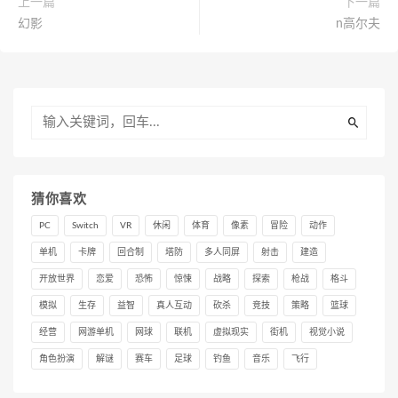
上一篇
下一篇
幻影
n高尔夫
猜你喜欢
PC
Switch
VR
休闲
体育
像素
冒险
动作
单机
卡牌
回合制
塔防
多人同屏
射击
建造
开放世界
恋爱
恐怖
惊悚
战略
探索
枪战
格斗
模拟
生存
益智
真人互动
砍杀
竞技
策略
篮球
经营
网游单机
网球
联机
虚拟现实
街机
视觉小说
角色扮演
解谜
赛车
足球
钓鱼
音乐
飞行