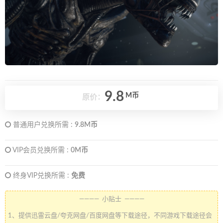
9.8
M币
原价：
普通用户兑换所需 :
9.8M币
VIP会员兑换所需 :
0M币
终身VIP兑换所需 :
免费
———— 小贴士 ————
1、提供迅雷云盘/夸克网盘/百度网盘等下载途径，不同游戏下载途径会