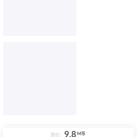
9.8
M币
原价：