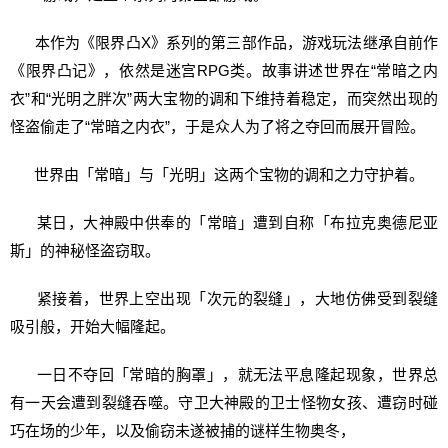
本作为《限界凸X》系列的第三部作品，游戏玩法继承自前作
《限界凸记》，依然是迷宫RPG类。故事讲述世界在“常暗之内
衣”和“光明之胖次”两大宝物的调和下维持着稳定，而突然出现的
怪盗偷走了“常暗之内衣”，于是众人为了将之夺回而展开冒险。
世界由「常暗」与「光明」这两个宝物的调和之力守护着。
某日，大神殿中供奉的「常暗」遭到自称「布拉克奥德尼亚
斯」的神秘怪盗窃取。
紧接着，世界上空出现「次元的裂缝」，大地仿佛受到裂缝
吸引般，开始大幅隆起。
一日不夺回「常暗的胸罩」，就无法平息隆起现象，世界总
有一天会遭到裂缝吞噬。守卫大神殿的卫士怪物女孩、遭窃时碰
巧在场的少年，以及偷窃未遂被捕的谜样生物奥冬，