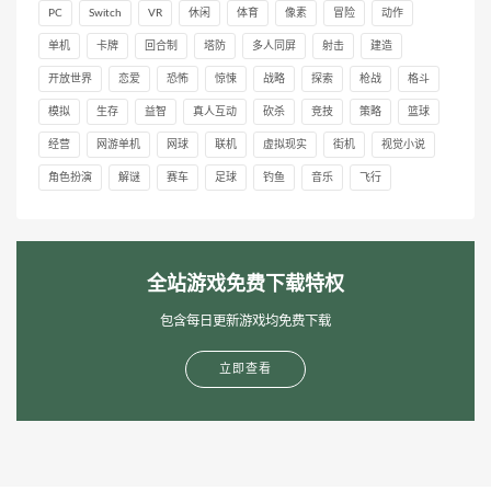
PC
Switch
VR
休闲
体育
像素
冒险
动作
单机
卡牌
回合制
塔防
多人同屏
射击
建造
开放世界
恋爱
恐怖
惊悚
战略
探索
枪战
格斗
模拟
生存
益智
真人互动
砍杀
竞技
策略
篮球
经营
网游单机
网球
联机
虚拟现实
街机
视觉小说
角色扮演
解谜
赛车
足球
钓鱼
音乐
飞行
全站游戏免费下载特权
包含每日更新游戏均免费下载
立即查看