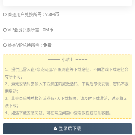
普通用户兑换所需 :
9.8M币
VIP会员兑换所需 :
0M币
终身VIP兑换所需 :
免费
———— 小贴士 ————
1、提供迅雷云盘/夸克网盘/百度网盘等下载途径，不同游戏下载途径会
有所不同；
2、游戏安装时需输入下方解压码或激活码，下载后尽快安装，密码不定
期变动；
3、非会员单独兑换的游戏有7天下载权限，请及时下载激活，过期将无
法下载；
4、如遇下载安装问题，可在常见问题中查看教程或联系客服。
登录后下载