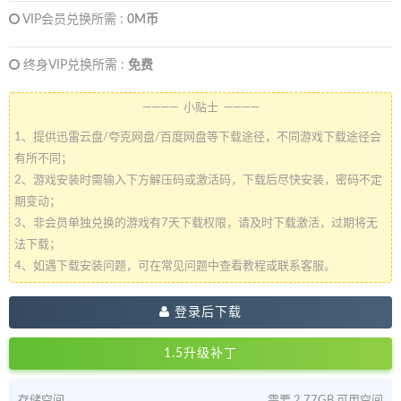
VIP会员兑换所需 :
0M币
终身VIP兑换所需 :
免费
———— 小贴士 ————
1、提供迅雷云盘/夸克网盘/百度网盘等下载途径，不同游戏下载途径会
有所不同；
2、游戏安装时需输入下方解压码或激活码，下载后尽快安装，密码不定
期变动；
3、非会员单独兑换的游戏有7天下载权限，请及时下载激活，过期将无
法下载；
4、如遇下载安装问题，可在常见问题中查看教程或联系客服。
登录后下载
1.5升级补丁
存储空间
需要 2.77GB 可用空间