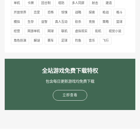
单机
卡牌
回合制
塔防
多人同屏
射击
建造
开放世界
恋爱
恐怖
惊悚
战略
探索
枪战
格斗
模拟
生存
益智
真人互动
砍杀
竞技
策略
篮球
经营
网游单机
网球
联机
虚拟现实
街机
视觉小说
角色扮演
解谜
赛车
足球
钓鱼
音乐
飞行
全站游戏免费下载特权
包含每日更新游戏均免费下载
立即查看