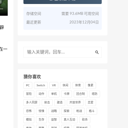
存储空间
需要 93.6MB 可用空间
最近更新
2023年12月04日
开辟
合在一
猜你喜欢
PC
Switch
VR
休闲
体育
像素
冒险
动作
单机
卡牌
回合制
塔防
多人同屏
射击
建造
开放世界
恋爱
恐怖
惊悚
战略
探索
枪战
格斗
模拟
生存
益智
真人互动
砍杀