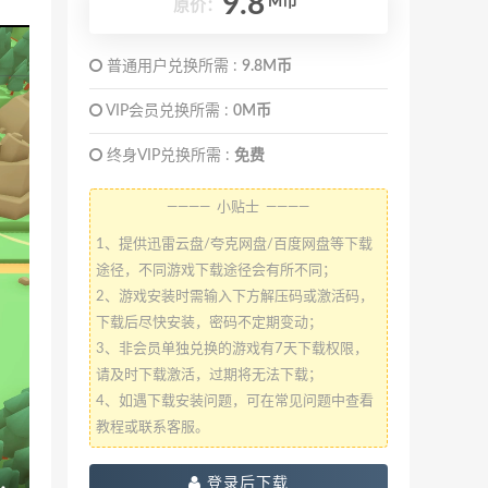
9.8
M币
原价：
普通用户兑换所需 :
9.8M币
VIP会员兑换所需 :
0M币
终身VIP兑换所需 :
免费
———— 小贴士 ————
1、提供迅雷云盘/夸克网盘/百度网盘等下载
途径，不同游戏下载途径会有所不同；
2、游戏安装时需输入下方解压码或激活码，
下载后尽快安装，密码不定期变动；
3、非会员单独兑换的游戏有7天下载权限，
请及时下载激活，过期将无法下载；
4、如遇下载安装问题，可在常见问题中查看
教程或联系客服。
登录后下载