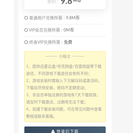
9.8
M币
原价：
普通用户兑换所需 :
9.8M币
VIP会员兑换所需 :
0M币
终身VIP兑换所需 :
免费
———— 小贴士 ————
1、提供迅雷云盘/夸克网盘/百度网盘等下载
途径，不同游戏下载途径会有所不同；
2、游戏安装时需输入下方解压码或激活码，
下载后尽快安装，密码不定期变动；
3、非会员单独兑换的游戏有7天下载权限，
请及时下载激活，过期将无法下载；
4、如遇下载安装问题，可在常见问题中查看
教程或联系客服。
登录后下载