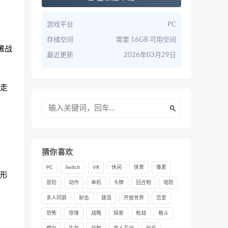
游戏平台
PC
存储空间
需要 16GB 可用空间
署战
最近更新
2026年03月29日
走
猜你喜欢
PC
Switch
VR
休闲
体育
像素
形
冒险
动作
单机
卡牌
回合制
塔防
多人同屏
射击
建造
开放世界
恋爱
恐怖
惊悚
战略
探索
枪战
格斗