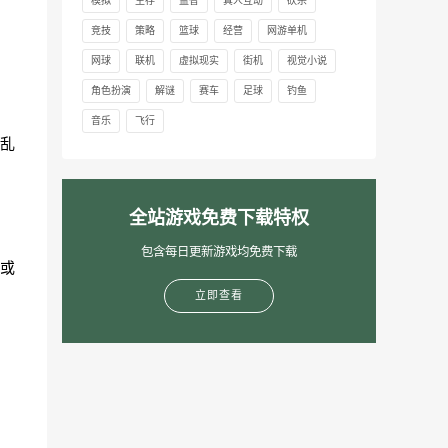
模拟
生存
益智
真人互动
砍杀
竞技
策略
篮球
经营
网游单机
网球
联机
虚拟现实
街机
视觉小说
角色扮演
解谜
赛车
足球
钓鱼
音乐
飞行
乱
全站游戏免费下载特权
包含每日更新游戏均免费下载
或
立即查看