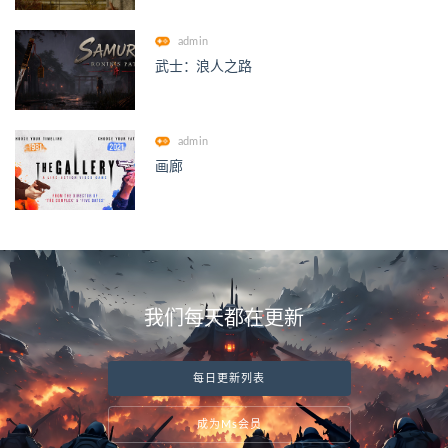
admin
武士：浪人之路
admin
画廊
我们每天都在更新
每日更新列表
成为Ms会员