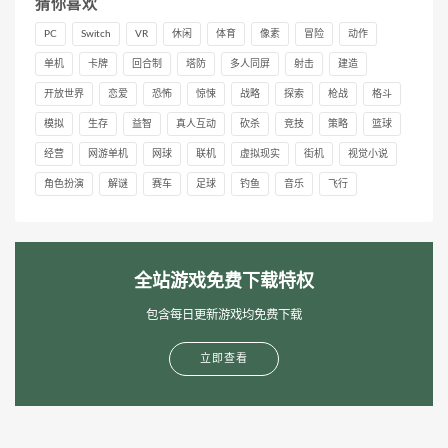
猜你喜欢
PC
Switch
VR
休闲
体育
像素
冒险
动作
单机
卡牌
回合制
塔防
多人同屏
射击
建造
开放世界
恋爱
恐怖
惊悚
战略
探索
枪战
格斗
模拟
生存
益智
真人互动
砍杀
竞技
策略
篮球
经营
网游单机
网球
联机
虚拟现实
街机
视觉小说
角色扮演
解谜
赛车
足球
钓鱼
音乐
飞行
全站游戏免费下载特权
包含每日更新游戏均免费下载
立即查看