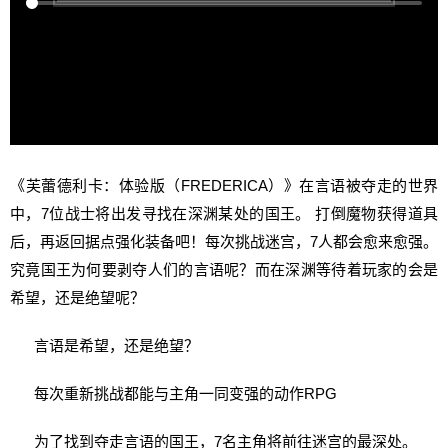
《芙蕾德利卡：体验版（FREDERICA）》在言语被夺走的世界
中，7位战士将出发寻找在深渊某处的国王。 打倒魔物获得道具
后，再返回据点强化装备吧！每次挑战迷宫，7人都会愈来愈强。
究竟国王为何要剥夺人们的言语呢？而在深渊等待着玩家的会是
希望，还是绝望呢？
言语是希望，还是绝望？
每次重新挑战都能与主角一同变强的动作RPG
为了找到夺走言语的国王，7名主角将前往迷宫的最深处。