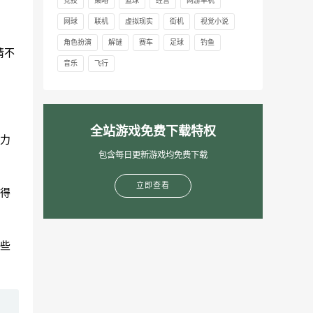
竞技
策略
篮球
经营
网游单机
网球
联机
虚拟现实
街机
视觉小说
角色扮演
解谜
赛车
足球
钓鱼
请不
音乐
飞行
全站游戏免费下载特权
力
包含每日更新游戏均免费下载
立即查看
得
些