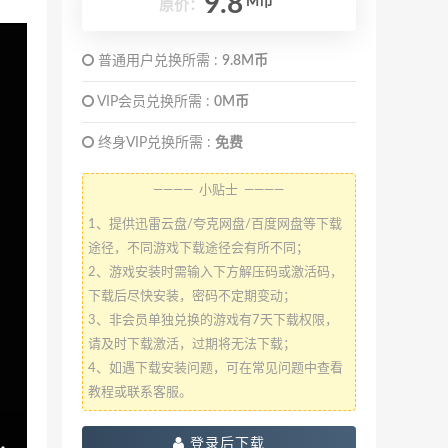
9.8
M币
原价：
普通用户兑换所需 :
9.8M币
VIP会员兑换所需 :
0M币
终身VIP兑换所需 :
免费
———— 小贴士 ————
1、提供迅雷云盘/夸克网盘/百度网盘等下载
途径，不同游戏下载途径会有所不同；
2、游戏安装时需输入下方解压码或激活码，
下载后尽快安装，密码不定期变动；
3、非会员单独兑换的游戏有7天下载权限，
请及时下载激活，过期将无法下载；
4、如遇下载安装问题，可在常见问题中查看
教程或联系客服。
登录后下载