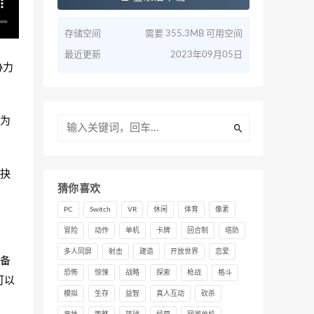
存储空间
需要 355.3MB 可用空间
最近更新
2023年09月05日
协力
为
抉
猜你喜欢
PC
Switch
VR
休闲
体育
像素
冒险
动作
单机
卡牌
回合制
塔防
多人同屏
射击
建造
开放世界
恋爱
备
恐怖
惊悚
战略
探索
枪战
格斗
可以
模拟
生存
益智
真人互动
砍杀