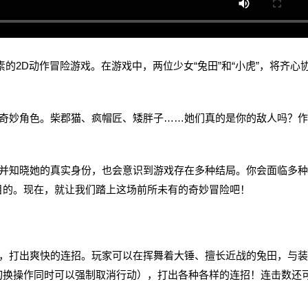
局要素的2D动作冒险游戏。在游戏中，两位少女“兔田”和“小虎”，将齐心
妙角色。柴郡猫、疯帽匠、矮胖子……她们真的是你的敌人吗？作
知晓她的真实身份，也会意识到游戏存在多种结局。你会面临多种
目的。现在，就让我们踏上这场前所未有的奇妙冒险吧！
打出爽快的连招。玩家可以在挥舞着大锤、擅长近战的兔田，与装
切换操作同时可以强制取消行动），打出各种各样的连招！连击数还