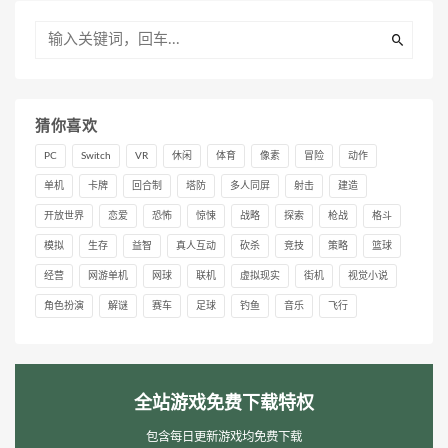
猜你喜欢
PC
Switch
VR
休闲
体育
像素
冒险
动作
单机
卡牌
回合制
塔防
多人同屏
射击
建造
开放世界
恋爱
恐怖
惊悚
战略
探索
枪战
格斗
模拟
生存
益智
真人互动
砍杀
竞技
策略
篮球
经营
网游单机
网球
联机
虚拟现实
街机
视觉小说
角色扮演
解谜
赛车
足球
钓鱼
音乐
飞行
全站游戏免费下载特权
包含每日更新游戏均免费下载