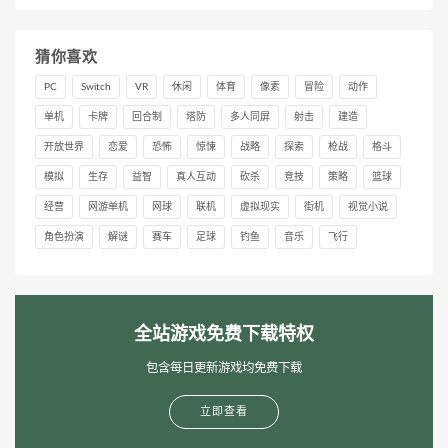
猜你喜欢
PC
Switch
VR
休闲
体育
像素
冒险
动作
单机
卡牌
回合制
塔防
多人同屏
射击
建造
开放世界
恋爱
恐怖
惊悚
战略
探索
枪战
格斗
模拟
生存
益智
真人互动
砍杀
竞技
策略
篮球
经营
网游单机
网球
联机
虚拟现实
街机
视觉小说
角色扮演
解谜
赛车
足球
钓鱼
音乐
飞行
全站游戏免费下载特权
包含每日更新游戏均免费下载
立即查看