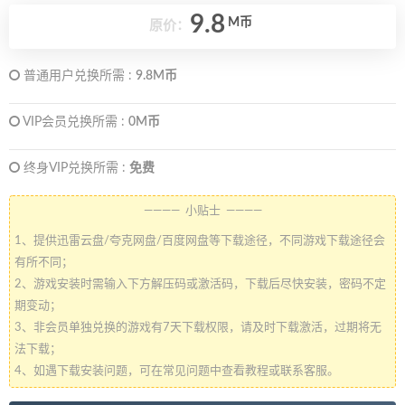
9.8
M币
原价：
普通用户兑换所需 :
9.8M币
VIP会员兑换所需 :
0M币
终身VIP兑换所需 :
免费
———— 小贴士 ————
1、提供迅雷云盘/夸克网盘/百度网盘等下载途径，不同游戏下载途径会
有所不同；
2、游戏安装时需输入下方解压码或激活码，下载后尽快安装，密码不定
期变动；
3、非会员单独兑换的游戏有7天下载权限，请及时下载激活，过期将无
法下载；
4、如遇下载安装问题，可在常见问题中查看教程或联系客服。