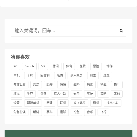
猜你喜欢
PC
Switch
VR
休闲
体育
像素
冒险
动作
单机
卡牌
回合制
塔防
多人同屏
射击
建造
开放世界
恋爱
恐怖
惊悚
战略
探索
枪战
格斗
模拟
生存
益智
真人互动
砍杀
竞技
策略
篮球
经营
网游单机
网球
联机
虚拟现实
街机
视觉小说
角色扮演
解谜
赛车
足球
钓鱼
音乐
飞行