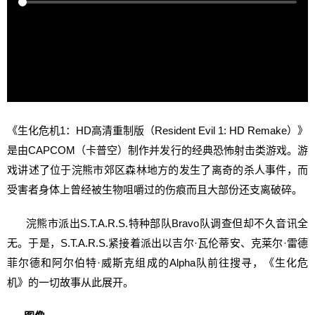
《生化危机1：HD高清重制版（Resident Evil 1: HD Remake）》
是由CAPCOM（卡普空）制作并发行的经典恐怖射击类游戏。
游
戏讲述了位于浣熊市郊区森林地方的发生了离奇的杀人事件，而
受害者身体上曾经被生物咀嚼过的伤痕而且大部份还支离破碎。
浣熊市派出S.T.A.R.S.特种部队Bravo队调查但却不久音讯全
无。于是，S.T.A.R.S.紧接着派出以吉尔·瓦伦蒂安、克莱尔·雷德
菲尔德和阿尔伯特·威斯克组成的Alpha队前往搜寻，《生化危
机》的一切故事从此展开。