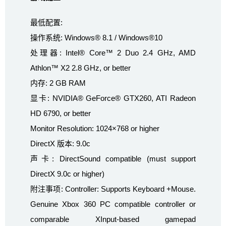
最低配置:
操作系统: Windows® 8.1 / Windows®10
处理器: Intel® Core™ 2 Duo 2.4 GHz, AMD
Athlon™ X2 2.8 GHz, or better
内存: 2 GB RAM
显卡: NVIDIA® GeForce® GTX260, ATI Radeon
HD 6790, or better
Monitor Resolution: 1024×768 or higher
DirectX 版本: 9.0c
声卡: DirectSound compatible (must support
DirectX 9.0c or higher)
附注事项: Controller: Supports Keyboard +Mouse.
Genuine Xbox 360 PC compatible controller or
comparable XInput-based gamepad