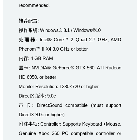
recommended.
推荐配置:
操作系统: Windows® 8.1 / Windows®10
处理器: Intel® Core™ 2 Quad 2.7 GHz, AMD
Phenom™ II X4 3.0 GHz or better
内存: 4 GB RAM
显卡: NVIDIA® GeForce® GTX 560, ATI Radeon
HD 6950, or better
Monitor Resolution: 1280×720 or higher
DirectX 版本: 9.0c
声卡: DirectSound compatible (must support
DirectX 9.0c or higher)
附注事项: Controller: Supports Keyboard +Mouse.
Genuine Xbox 360 PC compatible controller or