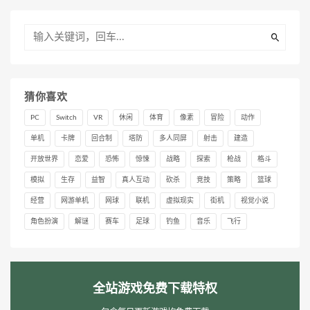
猜你喜欢
PC
Switch
VR
休闲
体育
像素
冒险
动作
单机
卡牌
回合制
塔防
多人同屏
射击
建造
开放世界
恋爱
恐怖
惊悚
战略
探索
枪战
格斗
模拟
生存
益智
真人互动
砍杀
竞技
策略
篮球
经营
网游单机
网球
联机
虚拟现实
街机
视觉小说
角色扮演
解谜
赛车
足球
钓鱼
音乐
飞行
全站游戏免费下载特权