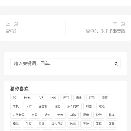
上一篇
下一篇
雷电2
雷电3：米卡多混音版
猜你喜欢
PC
Switch
VR
休闲
体育
像素
冒险
动作
单机
卡牌
回合制
塔防
多人同屏
射击
建造
开放世界
恋爱
恐怖
惊悚
战略
探索
枪战
格斗
模拟
生存
益智
真人互动
砍杀
竞技
策略
篮球