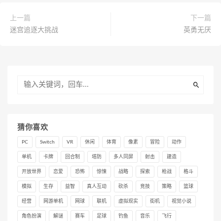
上一篇
下一篇
迷宫追逐大挑战
英勇无厌
猜你喜欢
PC
Switch
VR
休闲
体育
像素
冒险
动作
单机
卡牌
回合制
塔防
多人同屏
射击
建造
开放世界
恋爱
恐怖
惊悚
战略
探索
枪战
格斗
模拟
生存
益智
真人互动
砍杀
竞技
策略
篮球
经营
网游单机
网球
联机
虚拟现实
街机
视觉小说
角色扮演
解谜
赛车
足球
钓鱼
音乐
飞行