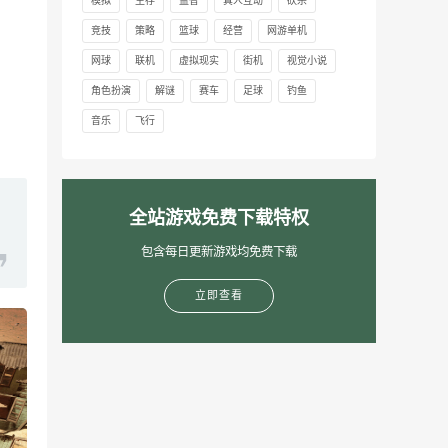
模拟
生存
益智
真人互动
砍杀
竞技
策略
篮球
经营
网游单机
网球
联机
虚拟现实
街机
视觉小说
角色扮演
解谜
赛车
足球
钓鱼
音乐
飞行
全站游戏免费下载特权
包含每日更新游戏均免费下载
立即查看