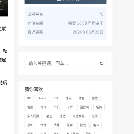
游戏平台
PC
存储空间
需要 16GB 可用空间
血联
最近更新
2026年03月28日
，整
锐雇
随后
猜你喜欢
PC
Switch
VR
休闲
体育
像素
冒险
动作
单机
卡牌
回合制
塔防
多人同屏
射击
建造
开放世界
恋爱
恐怖
惊悚
战略
探索
枪战
格斗