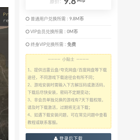
9.8
M币
原价：
普通用户兑换所需 :
9.8M币
VIP会员兑换所需 :
0M币
终身VIP兑换所需 :
免费
———— 小贴士 ————
1、提供迅雷云盘/夸克网盘/百度网盘等下载
途径，不同游戏下载途径会有所不同；
2、游戏安装时需输入下方解压码或激活码，
下载后尽快安装，密码不定期变动；
3、非会员单独兑换的游戏有7天下载权限，
请及时下载激活，过期将无法下载；
4、如遇下载安装问题，可在常见问题中查看
教程或联系客服。
登录后下载