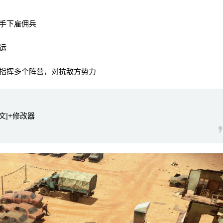
手下雇佣兵
运
指挥多个阵营，对抗敌方势力
中文|+修改器