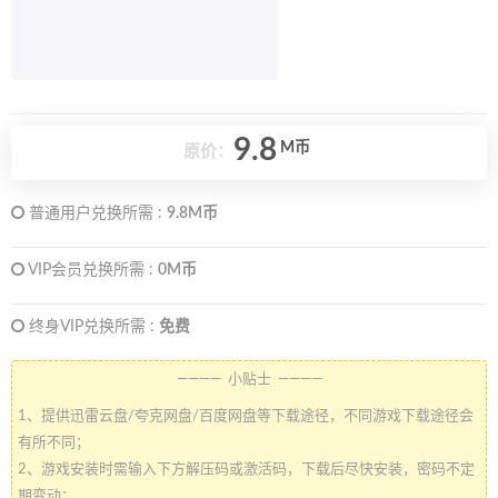
9.8
M币
原价：
普通用户兑换所需 :
9.8M币
VIP会员兑换所需 :
0M币
终身VIP兑换所需 :
免费
———— 小贴士 ————
1、提供迅雷云盘/夸克网盘/百度网盘等下载途径，不同游戏下载途径会
有所不同；
2、游戏安装时需输入下方解压码或激活码，下载后尽快安装，密码不定
期变动；