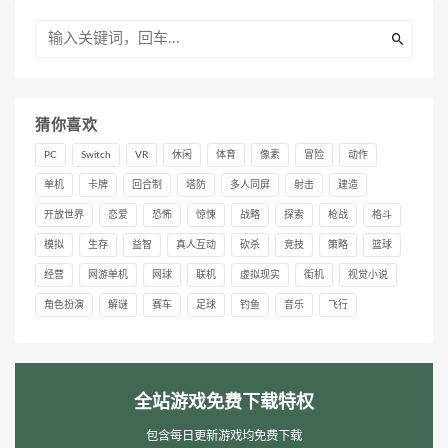
猜你喜欢
PC
Switch
VR
休闲
体育
像素
冒险
动作
单机
卡牌
回合制
塔防
多人同屏
射击
建造
开放世界
恋爱
恐怖
惊悚
战略
探索
枪战
格斗
模拟
生存
益智
真人互动
砍杀
竞技
策略
篮球
经营
网游单机
网球
联机
虚拟现实
街机
视觉小说
角色扮演
解谜
赛车
足球
钓鱼
音乐
飞行
全站游戏免费下载特权
包含每日更新游戏均免费下载