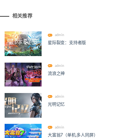
相关推荐
admin
星际裂变：支持者版
admin
流浪之神
admin
光明记忆
admin
大富翁7（单机.多人同屏）