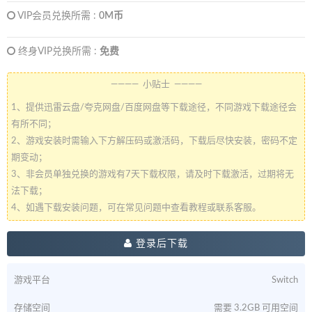
VIP会员兑换所需 :
0M币
终身VIP兑换所需 :
免费
———— 小贴士 ————
1、提供迅雷云盘/夸克网盘/百度网盘等下载途径，不同游戏下载途径会
有所不同；
2、游戏安装时需输入下方解压码或激活码，下载后尽快安装，密码不定
期变动；
3、非会员单独兑换的游戏有7天下载权限，请及时下载激活，过期将无
法下载；
4、如遇下载安装问题，可在常见问题中查看教程或联系客服。
登录后下载
游戏平台
Switch
存储空间
需要 3.2GB 可用空间