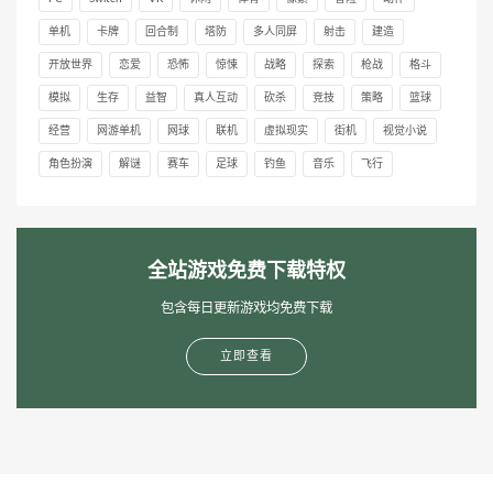
单机
卡牌
回合制
塔防
多人同屏
射击
建造
开放世界
恋爱
恐怖
惊悚
战略
探索
枪战
格斗
模拟
生存
益智
真人互动
砍杀
竞技
策略
篮球
经营
网游单机
网球
联机
虚拟现实
街机
视觉小说
角色扮演
解谜
赛车
足球
钓鱼
音乐
飞行
全站游戏免费下载特权
包含每日更新游戏均免费下载
立即查看