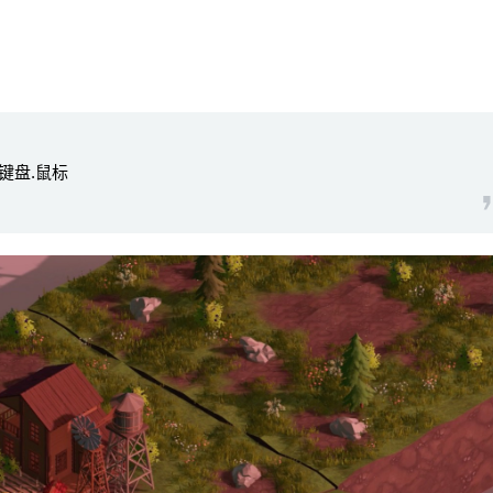
。
持键盘.鼠标