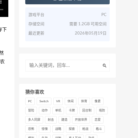
游戏平台
PC
存储空间
需要 1.2GB 可用空间
存下
最近更新
2026年05月19日
然
的农
猜你喜欢
PC
Switch
VR
休闲
体育
像素
冒险
动作
单机
卡牌
回合制
塔防
多人同屏
射击
建造
开放世界
恋爱
恐怖
惊悚
战略
探索
枪战
格斗