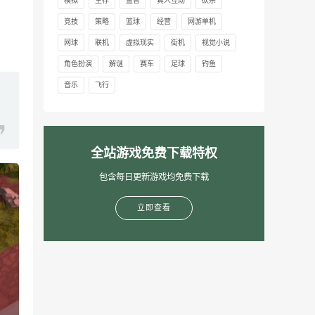
模拟
生存
益智
真人互动
砍杀
竞技
策略
篮球
经营
网游单机
网球
联机
虚拟现实
街机
视觉小说
角色扮演
解谜
赛车
足球
钓鱼
音乐
飞行
全站游戏免费下载特权
包含每日更新游戏均免费下载
立即查看