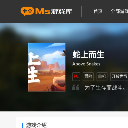
首页
全部游
蛇上而生
Above Snakes
PC
冒险
单机
开放世界
为了生存而战斗
游戏介绍