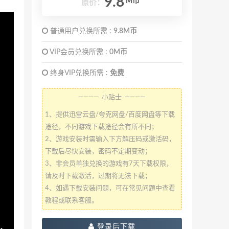
9.8
M币
原价：
普通用户兑换所需 :
9.8M币
VIP会员兑换所需 :
0M币
终身VIP兑换所需 :
免费
———— 小贴士 ————
1、提供迅雷云盘/夸克网盘/百度网盘等下载
途径，不同游戏下载途径会有所不同；
2、游戏安装时需输入下方解压码或激活码，
下载后尽快安装，密码不定期变动；
3、非会员单独兑换的游戏有7天下载权限，
请及时下载激活，过期将无法下载；
4、如遇下载安装问题，可在常见问题中查看
教程或联系客服。
登录后下载