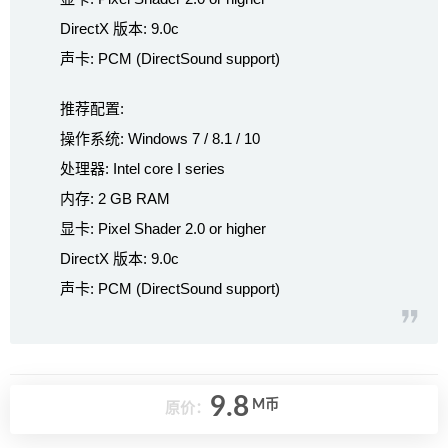
DirectX 版本: 9.0c
声卡: PCM (DirectSound support)
推荐配置:
操作系统: Windows 7 / 8.1 / 10
处理器: Intel core I series
内存: 2 GB RAM
显卡: Pixel Shader 2.0 or higher
DirectX 版本: 9.0c
声卡: PCM (DirectSound support)
9.8
M币
原价：