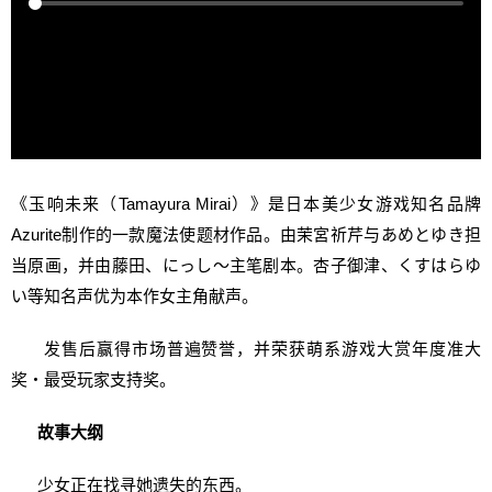
《玉响未来（Tamayura Mirai）》是日本美少女游戏知名品牌
Azurite制作的一款魔法使题材作品。由茉宮祈芹与あめとゆき担
当原画，并由藤田、にっし～主笔剧本。杏子御津、くすはらゆ
い等知名声优为本作女主角献声。
发售后赢得市场普遍赞誉，并荣获萌系游戏大赏年度准大
奖・最受玩家支持奖。
故事大纲
少女正在找寻她遗失的东西。