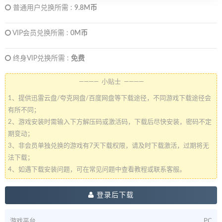
普通用户兑换所需 :
9.8M币
VIP会员兑换所需 :
0M币
终身VIP兑换所需 :
免费
———— 小贴士 ————
1、提供迅雷云盘/夸克网盘/百度网盘等下载途径，不同游戏下载途径会
有所不同；
2、游戏安装时需输入下方解压码或激活码，下载后尽快安装，密码不定
期变动；
3、非会员单独兑换的游戏有7天下载权限，请及时下载激活，过期将无
法下载；
4、如遇下载安装问题，可在常见问题中查看教程或联系客服。
登录后下载
游戏平台
PC