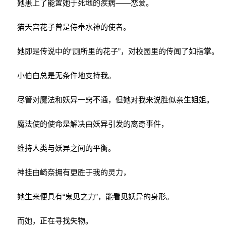
她患上了能置她于死地的疾病——恋爱。
猫天宫花子曾是侍奉水神的使者。
她即是传说中的“厕所里的花子”，对校园里的传闻了如指掌。
小伯白总是无条件地支持我。
尽管对魔法和妖异一窍不通，但她对我来说胜似亲生姐姐。
魔法使的使命是解决由妖异引发的离奇事件，
维持人类与妖异之间的平衡。
神挂由崎奈拥有更胜于我的灵力，
她生来便具有“鬼见之力”，能看见妖异的身形。
而她，正在寻找失物。