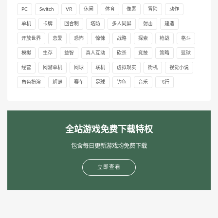
PC
Switch
VR
休闲
体育
像素
冒险
动作
单机
卡牌
回合制
塔防
多人同屏
射击
建造
开放世界
恋爱
恐怖
惊悚
战略
探索
枪战
格斗
模拟
生存
益智
真人互动
砍杀
竞技
策略
篮球
经营
网游单机
网球
联机
虚拟现实
街机
视觉小说
角色扮演
解谜
赛车
足球
钓鱼
音乐
飞行
全站游戏免费下载特权
包含每日更新游戏均免费下载
立即查看