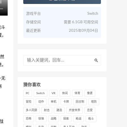
游戏平台
Switch
存储空间
需要 6.1GB 可用空间
战斗
最近更新
2025年09月04日
域，
然
进。
一无
猜你喜欢
崩
PC
Switch
VR
休闲
体育
像素
冒险
动作
单机
卡牌
回合制
塔防
多人同屏
射击
建造
开放世界
恋爱
恐怖
惊悚
战略
探索
枪战
格斗
战