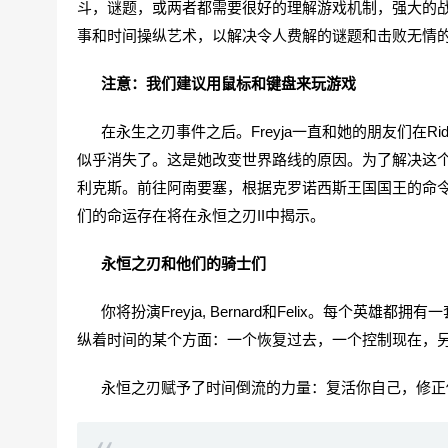
斗，谜题，或两者都需要很好的理解游戏机制，强大的
事和时间操纵艺术，以解决令人费解的谜题和击败无情
注意：我们建议用鼠标和键盘来玩游戏
在永生之刃事件之后。Freyja一直和她的朋友们在Ri
似乎消失了。这是她改变世界路线的原因。为了解决这
利克斯。前往阿南要塞，根据克罗诺西斯王国国王的命
们的命运存在将在永恒之刃II中揭示。
永恒之刃和他们的骑士们
你将扮演Freyja, Bernard和Felix。每个英
纵着时间的某个方面：一个恢复过去，一个控制现在，
永恒之刃赋予了时间倒流的力量：复活你自己，修正