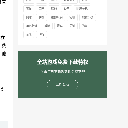
模拟
生存
益智
真人互动
砍杀
握军
竞技
策略
篮球
经营
网游单机
网球
联机
虚拟现实
街机
视觉小说
角色扮演
解谜
赛车
足球
钓鱼
音乐
飞行
存在
和费
，他
全站游戏免费下载特权
包含每日更新游戏均免费下载
立即查看
操