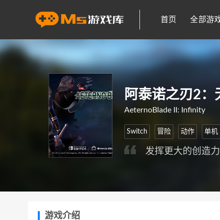
首页
全部游
阿泰诺之刃2：
AeternoBlade II: Infinity
Switch
冒险
动作
单机
发挥更大的创造
游戏介绍