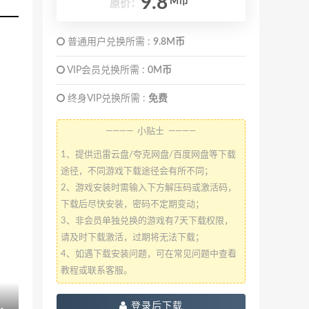
9.8
M币
原价：
普通用户兑换所需 :
9.8M币
VIP会员兑换所需 :
0M币
终身VIP兑换所需 :
免费
———— 小贴士 ————
1、提供迅雷云盘/夸克网盘/百度网盘等下载
途径，不同游戏下载途径会有所不同；
2、游戏安装时需输入下方解压码或激活码，
下载后尽快安装，密码不定期变动；
3、非会员单独兑换的游戏有7天下载权限，
请及时下载激活，过期将无法下载；
4、如遇下载安装问题，可在常见问题中查看
教程或联系客服。
登录后下载