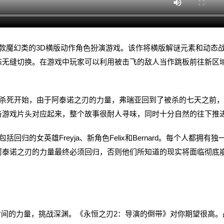
inity）》是一款魔幻类的3D横版动作角色扮演游戏。该作将横版解谜元素和动态
态无缝切换。在游戏中玩家可以利用被击飞的敌人当作跳板前往新区
死开始，由于阿泰诺之刃的力量，弗瑞亚回到了被杀的七天之前，
与游戏片头对应起来，整个故事很耐人寻味，同时十分自然的往下推
女英雄Freyja、新角色Felix和Bernard。每个人都拥有独
阿泰诺之刃的力量最终必须回归，否则他们所知道的现实将面临彻底
间的力量，挑战深渊。《永恒之刃2：导演的倒带》对你期望很高。