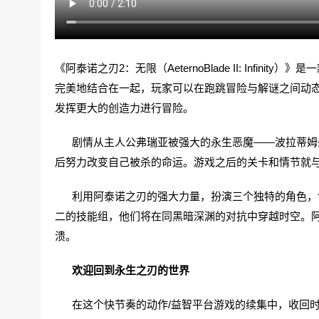
《阿泰诺之刃2：无限（AeternoBlade II: Inf
完美地结合在一起，玩家可以在跑跳冒险与解谜之间动
发挥更大的创造力进行冒险。
剧情从主人公弗瑞亚被强大的永生恶魔——波拉蒂姆杀
后努力改变自己被杀的命运。游戏之后的关卡和情节就
利用阿泰诺之刃的强大力量，扮演三个独特的角色，包括回归的
二的技能组，他们将在同黑暗深渊的对抗中穿越时空。
溃。
欢迎回到永生之刃的世界
在这个快节奏的动作/益智平台游戏的续集中，收回时