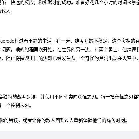
战略，快速的反应，和实践才能成功。准备好花几个小时的时间来掌
的敌人。
dgerode村过着平静的生活。有一天，维度开始不稳定，这个实相的
个问题，她的旅程再次开始。在世界的另一边，有两个勇士，伯纳德
令，阻止将摧毁王国的灾难已经发生从一个奇怪的黑洞出现在天空中
雄都拥有一套独特的战斗步法，并使用不同种类的永恒之刃。每一把永恒之刃都
另一个控制未来。
你的错误，或者让你的敌人回到过去重新体验他们的痛苦时刻。