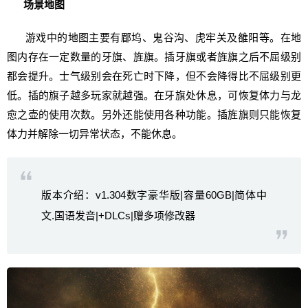
场景地图
游戏中的地图主要有郿坞、鬼谷沟、虎牢关及雒阳等。在地
图内存在一定数量的牙旗、旌旗。插牙旗或者旌旗之后不屈级别
都会提升。士气级别会在死亡时下降，但不会降得比不屈级别更
低。插的旗子越多玩家就越强。在牙旗处休息，可恢复体力与龙
愈之壶的使用次数。另外还能使用各种功能。插旌旗则只能恢复
体力并解除一切异常状态，不能休息。
版本介绍：v1.304数字豪华版|容量60GB|简体中
文.国语发音|+DLCs|赠多项修改器