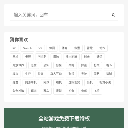
猜你喜欢
PC
Switch
VR
休闲
体育
像素
冒险
动作
单机
卡牌
回合制
塔防
多人同屏
射击
建造
开放世界
恋爱
恐怖
惊悚
战略
探索
枪战
格斗
模拟
生存
益智
真人互动
砍杀
竞技
策略
篮球
经营
网游单机
网球
联机
虚拟现实
街机
视觉小说
角色扮演
解谜
赛车
足球
钓鱼
音乐
飞行
全站游戏免费下载特权