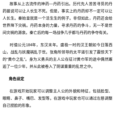
故事从上古流传的神药—丹药引出。历代先人苦苦寻觅的丹
药据说可以让人长生不死。但是，事实上的丹药却不一定可以让
人长生。秦始皇就是一个活生生的例子。非但如此，丹药还会给
世界降下灾祸。丹药本身的力量，寻求丹药的争斗，无一不是世
间灾祸的源泉。秦亡后的每一场战争几乎都与丹药的争夺有关。
时值公元184年，东汉末年。盛极一时的汉王朝如今日落西
山，战乱与妖魔祸乱于世。张角所领导的太平道引发了震惊天下
的“黄巾之乱”。身为义勇兵的主人公在征讨黄巾军的途中偶然邂
逅了一位少年，并从此被卷入了阴谋重重的乱世之中。
角色设定
在游戏开始玩家可以调整主人公的外貌和特征，包括脸型、
眼睛、鼻子、嘴巴、发型等。在游戏中玩家也可以通过左慈调整
自己捏脸的形象。