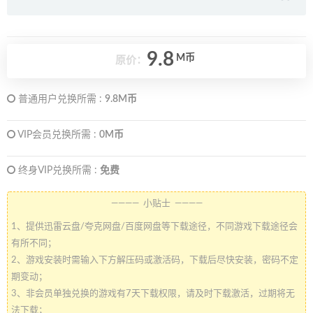
9.8
M币
原价：
普通用户兑换所需 :
9.8M币
VIP会员兑换所需 :
0M币
终身VIP兑换所需 :
免费
———— 小贴士 ————
1、提供迅雷云盘/夸克网盘/百度网盘等下载途径，不同游戏下载途径会
有所不同；
2、游戏安装时需输入下方解压码或激活码，下载后尽快安装，密码不定
期变动；
3、非会员单独兑换的游戏有7天下载权限，请及时下载激活，过期将无
法下载；