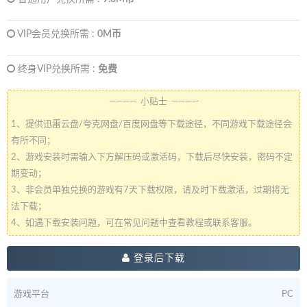
VIP会员兑换所需 :
0M币
终身VIP兑换所需 :
免费
———— 小贴士 ————
1、提供迅雷云盘/夸克网盘/百度网盘等下载途径，不同游戏下载途径会
有所不同；
2、游戏安装时需输入下方解压码或激活码，下载后尽快安装，密码不定
期变动；
3、非会员单独兑换的游戏有7天下载权限，请及时下载激活，过期将无
法下载；
4、如遇下载安装问题，可在常见问题中查看教程或联系客服。
登录后下载
游戏平台
PC