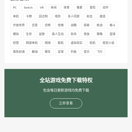
PC
Switch
VR
休闲
体育
像素
冒险
动作
单机
卡牌
回合制
塔防
多人同屏
射击
建造
开放世界
恋爱
恐怖
惊悚
战略
探索
枪战
格斗
模拟
生存
益智
真人互动
砍杀
竞技
策略
篮球
经营
网游单机
网球
联机
虚拟现实
街机
视觉小说
角色扮演
解谜
赛车
足球
钓鱼
音乐
飞行
全站游戏免费下载特权
包含每日更新游戏均免费下载
立即查看