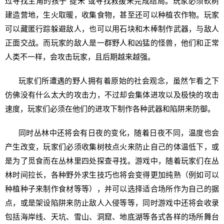
过寻找主角的孩子”提米”或寻找救援来完成结局。玩家必须砍树
建造营地，生火取暖，收集食物，甚至还可以种植农作物。玩家
可以藏匿行踪躲避敌人，也可以用石块和木棒制作武器，与敌人
正面交战。而玩家的敌人是一群野人和凶猛的怪兽，他们和正常
人类不一样，会攻击玩家，且后期越来越强。
玩家们所遭遇的野人拥有着原始的社会观念，虽然乍看之下
仿佛没有什么太大的攻击力，不过却会集体进攻以及极快的攻击
速度，玩家们必须在他们的进攻下制作各种武器和陷阱来防御。
同时丛林中还将会有日夜的变化，随着日夜不同，温度也会
产生改变，玩家们必须收集树枝点火来防止自己的体温低下，或
是为了觅食而在丛林里四处探查寻找。游戏中，随着玩家们在丛
林时间拉长，各种野外求生技巧也将会变得更加纯熟（例如可以
种植种子来制作食材等等），并可以选择适合场所作为自己的据
点，或是架设陷阱来防止敌人入侵等等，同时游戏中还将会收录
包括海岸线、天坑、雪山、洞窟、地底湖等各式各样的场所舞台