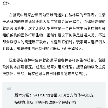
登场。
在游戏中玩家扮演因为空难而迷失在丛林里的幸存者，生活
于丛林内的恐怖诡异无脸人型生物将会展开追杀，而你所要做的
就是设法逃生。这个无脸人型生物是一个在丛林里有着原始社会
组织架构的团体行动生物，虽然乍看之下仿佛是普通人类，不过
却会以惊人的高速展开攻击。在遇到它们时，玩家可以选择潜入
并暗杀，或是使用自己制作的武器从正面干掉敌人。
玩家要在森林中生存就必须学会各种各样的生存技能，包括
砍掉树木搭建帐篷，或是生起篝火用来保暖，搜寻食物以免主角
被饿死，当然，玩家还可以自己种植食物来自给自足。
版本介绍：v4175072|容量6GB|官方简体中文|支
持键盘.鼠标.手柄|+修改器+全解锁存档