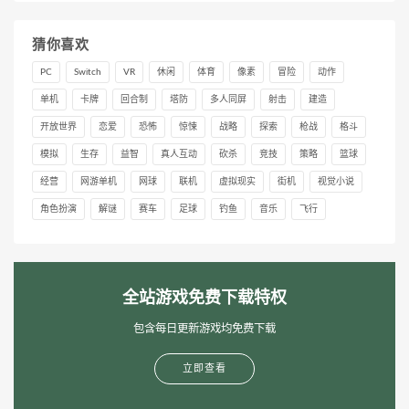
猜你喜欢
PC
Switch
VR
休闲
体育
像素
冒险
动作
单机
卡牌
回合制
塔防
多人同屏
射击
建造
开放世界
恋爱
恐怖
惊悚
战略
探索
枪战
格斗
模拟
生存
益智
真人互动
砍杀
竞技
策略
篮球
经营
网游单机
网球
联机
虚拟现实
街机
视觉小说
角色扮演
解谜
赛车
足球
钓鱼
音乐
飞行
全站游戏免费下载特权
包含每日更新游戏均免费下载
立即查看