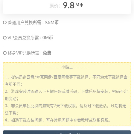
9.8
M币
原价：
普通用户兑换所需 :
9.8M币
VIP会员兑换所需 :
0M币
终身VIP兑换所需 :
免费
———— 小贴士 ————
1、提供迅雷云盘/夸克网盘/百度网盘等下载途径，不同游戏下载途径会
有所不同；
2、游戏安装时需输入下方解压码或激活码，下载后尽快安装，密码不定
期变动；
3、非会员单独兑换的游戏有7天下载权限，请及时下载激活，过期将无
法下载；
4、如遇下载安装问题，可在常见问题中查看教程或联系客服。