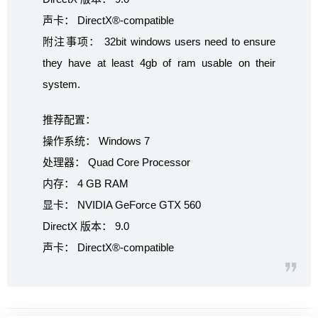
声卡： DirectX®-compatible
附注事项： 32bit windows users need to ensure
they have at least 4gb of ram usable on their
system.
推荐配置：
操作系统： Windows 7
处理器： Quad Core Processor
内存： 4 GB RAM
显卡： NVIDIA GeForce GTX 560
DirectX 版本： 9.0
声卡： DirectX®-compatible