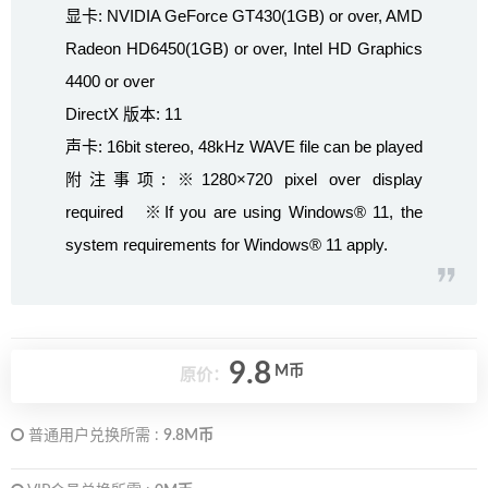
显卡: NVIDIA GeForce GT430(1GB) or over, AMD
Radeon HD6450(1GB) or over, Intel HD Graphics
4400 or over
DirectX 版本: 11
声卡: 16bit stereo, 48kHz WAVE file can be played
附注事项: ※1280×720 pixel over display
required ※If you are using Windows® 11, the
system requirements for Windows® 11 apply.
9.8
M币
原价：
普通用户兑换所需 :
9.8M币