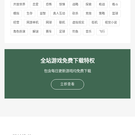
开放世界
恋爱
恐怖
惊悚
战略
探索
枪战
格斗
模拟
生存
益智
真人互动
砍杀
竞技
策略
篮球
经营
网游单机
网球
联机
虚拟现实
街机
视觉小说
角色扮演
解谜
赛车
足球
钓鱼
音乐
飞行
全站游戏免费下载特权
包含每日更新游戏均免费下载
立即查看