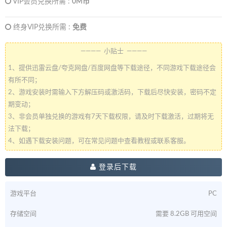
VIP会员兑换所需 :
0M币
终身VIP兑换所需 :
免费
———— 小贴士 ————
1、提供迅雷云盘/夸克网盘/百度网盘等下载途径，不同游戏下载途径会
有所不同；
2、游戏安装时需输入下方解压码或激活码，下载后尽快安装，密码不定
期变动；
3、非会员单独兑换的游戏有7天下载权限，请及时下载激活，过期将无
法下载；
4、如遇下载安装问题，可在常见问题中查看教程或联系客服。
登录后下载
游戏平台
PC
存储空间
需要 8.2GB 可用空间