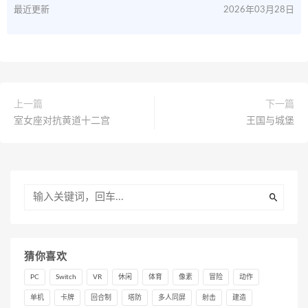
最近更新
2026年03月28日
上一篇
下一篇
室女座对抗黄道十二宫
王国与城堡
猜你喜欢
PC
Switch
VR
休闲
体育
像素
冒险
动作
单机
卡牌
回合制
塔防
多人同屏
射击
建造