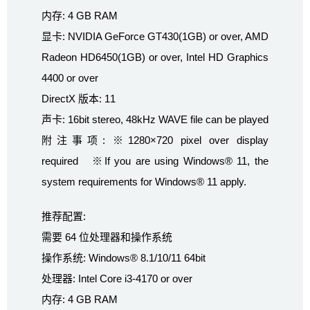
内存: 4 GB RAM
显卡: NVIDIA GeForce GT430(1GB) or over, AMD
Radeon HD6450(1GB) or over, Intel HD Graphics
4400 or over
DirectX 版本: 11
声卡: 16bit stereo, 48kHz WAVE file can be played
附注事项: ※1280×720 pixel over display
required ※If you are using Windows® 11, the
system requirements for Windows® 11 apply.
推荐配置:
需要 64 位处理器和操作系统
操作系统: Windows® 8.1/10/11 64bit
处理器: Intel Core i3-4170 or over
内存: 4 GB RAM