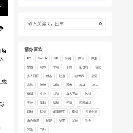
争
猜你喜欢
阿塔
入
PC
Switch
VR
休闲
体育
像素
冒险
动作
单机
卡牌
回合制
塔防
多人同屏
射击
建造
开放世界
恋爱
工蜕
恐怖
惊悚
战略
探索
枪战
格斗
模拟
生存
益智
真人互动
砍杀
竞技
策略
篮球
经营
网游单机
眼球
网球
联机
虚拟现实
街机
视觉小说
角色扮演
解谜
赛车
足球
钓鱼
质
音乐
飞行