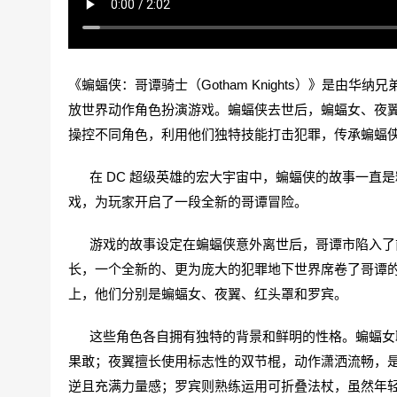
《蝙蝠侠：哥谭骑士（Gotham Knights）》是由华纳兄弟蒙特利尔工
放世界动作角色扮演游戏。蝙蝠侠去世后，蝙蝠女、夜
操控不同角色，利用他们独特技能打击犯罪，传承蝙蝠侠
在 DC 超级英雄的宏大宇宙中，蝙蝠侠的故事一直
戏，为玩家开启了一段全新的哥谭冒险。
游戏的故事设定在蝙蝠侠意外离世后，哥谭市陷入了前
长，一个全新的、更为庞大的犯罪地下世界席卷了哥谭
上，他们分别是蝙蝠女、夜翼、红头罩和罗宾。
这些角色各自拥有独特的背景和鲜明的性格。蝙蝠女聪
果敢；夜翼擅长使用标志性的双节棍，动作潇洒流畅，
逆且充满力量感；罗宾则熟练运用可折叠法杖，虽然年