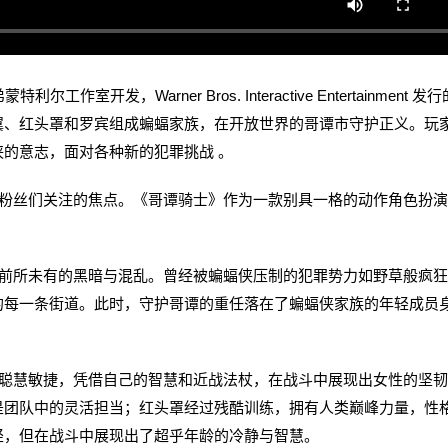
作室开发，Warner Bros. Interactive Entertainment 发
翼、红头罩和罗宾组成蝙蝠家族，在开放世界的哥谭市守护正义。玩
的意志，面对各种新的犯罪挑战 。
是粉丝们关注的焦点。《哥谭骑士》作为一款别具一格的动作角色扮
所未有的黑暗与混乱。曾经被蝙蝠侠压制的犯罪势力如野草般疯狂
的每一条街道。此时，守护哥谭的重任落在了蝙蝠侠家族的年轻成员
慧敏捷，凭借自己的智慧和近战法杖，在战斗中展现出女性的坚韧
是团队中的灵活担当；红头罩经过残酷训练，拥有人类巅峰力量，性
轻，但在战斗中展现出了超乎年龄的冷静与智慧。