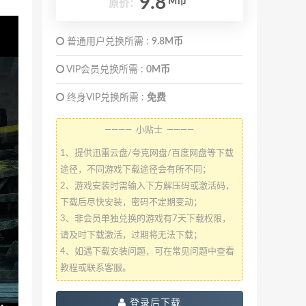
9.8
M币
原价：
普通用户兑换所需 :
9.8M币
VIP会员兑换所需 :
0M币
终身VIP兑换所需 :
免费
———— 小贴士 ————
1、提供迅雷云盘/夸克网盘/百度网盘等下载
途径，不同游戏下载途径会有所不同；
2、游戏安装时需输入下方解压码或激活码，
下载后尽快安装，密码不定期变动；
3、非会员单独兑换的游戏有7天下载权限，
请及时下载激活，过期将无法下载；
4、如遇下载安装问题，可在常见问题中查看
教程或联系客服。
登录后下载