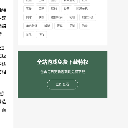
模拟
生存
益智
真人互动
砍杀
竞技
策略
篮球
经营
网游单机
独特
在双
网球
联机
虚拟现实
街机
视觉小说
蝙蝠
角色扮演
解谜
赛车
足球
钓鱼
情。
音乐
飞行
进
超级
全站游戏免费下载特权
中还
密相
包含每日更新游戏均免费下载
立即查看
感
营造
；而