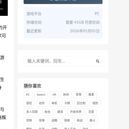
游戏平台
PC
存储空间
需要 41GB 可用空间
行的开
最近更新
2026年05月05日
家可
演游
生
猜你喜欢
身
PC
Switch
VR
休闲
体育
像素
冒险
动作
单机
卡牌
回合制
塔防
与
多人同屏
射击
建造
开放世界
恋爱
格叛
恐怖
惊悚
战略
探索
枪战
格斗