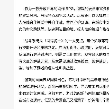
作为一款开放世界的动作 RPG，游戏的玩法丰富多
的建筑风格、居民特点和犯罪活动。玩家既可以选择独
人在线合作模式中并肩作战，共同守护哥谭。在城市中
女的攀爬跳跃等，快速到达目的地。标志性的蝙蝠车也
战斗系统是《哥谭骑士》的一大亮点。每个英雄都有一
行技能升级和策略制定。在面对街头小混混时，玩家可以
反派进行史诗对决时，则需要运用智慧，观察敌人的攻
有大量的解谜元素。玩家需要通过收集线索、破解谜题
连，增加了游戏的趣味性和挑战性。
游戏的画面表现同样出色，它将哥谭市的黑暗与神秘完
的蝙蝠洞等场景，都刻画得栩栩如生。光影效果的运用
出强烈的氛围感。音效方面，游戏的配乐与剧情和场景
在城市巡逻时，低沉的背景音乐又增添了一份神秘与宁