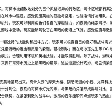
样。哥谭市被细致地划分为五个风格迥异的行政区，每个区域都有其
自在城市中巡逻，感受孤胆英雄的孤独与坚定，也能邀请好友组队，
穿梭时，玩家可以利用角色们各自的穿越能力，如夜翼的绳索滑行、
在游戏中登场，玩家能够驾驶它在黑暗的街道上飞驰，感受速度与激
套独特的技能树和战斗方式，玩家可以根据自己的喜好和战斗需求
凭借流畅的连击和灵活的躲避，轻松制敌；而在与冰冻先生等 DC 
击模式，合理利用环境和英雄技能，才能取得胜利。除了战斗，游戏
，来揭开哥谭市历史上最黑暗的篇章，这些谜题设计巧妙，与剧情紧
美地呈现出来。高耸入云的摩天大楼、阴暗潮湿的小巷、充满科技
也十分到位，夜晚的哥谭市灯光闪烁，与黑暗的角落形成鲜明对比，
配合默契，在紧张刺激的战斗中，激昂的音乐能瞬间点燃玩家的热血
静。